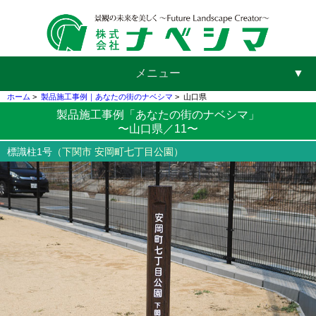
メニュー
▼
ホーム
>
製品施工事例｜あなたの街のナベシマ
>
山口県
製品施工事例「あなたの街のナベシマ」
〜山口県／11〜
▼
標識柱1号
（下関市 安岡町七丁目公園）
▼
▼