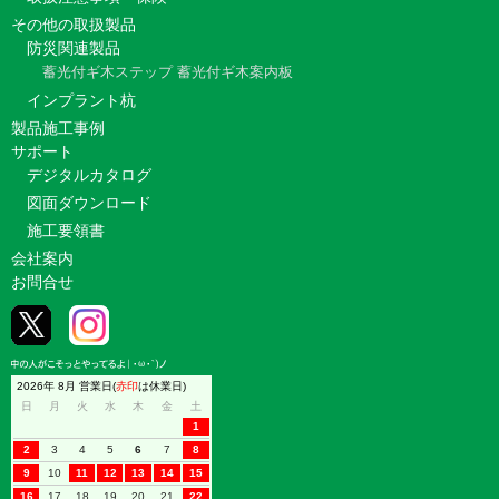
その他の取扱製品
防災関連製品
蓄光付ギ木ステップ
蓄光付ギ木案内板
インプラント杭
製品施工事例
サポート
デジタルカタログ
図面ダウンロード
施工要領書
会社案内
お問合せ
2026年 8月 営業日(
赤印
は休業日)
日
月
火
水
木
金
土
1
2
3
4
5
6
7
8
9
10
11
12
13
14
15
16
17
18
19
20
21
22